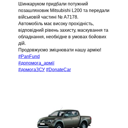
Шинкаруком придбали потужний
позашляховик Mitsubishi L200 та передали
військовій частині № А7178.
Автомобіль має високу прохідність,
відповідний рівень захисту, маскування та
обладнання, необхідне в умовах бойових
дій.
Продовжуємо зміцнювати нашу армію!
#PanFund
#допомога_армії
#домогаЗСУ
#DonateCar