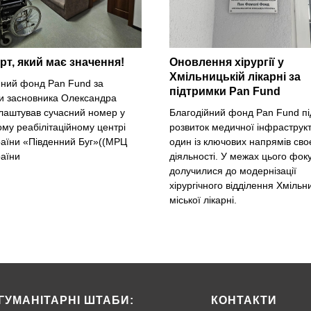
т, який має значення!
Оновлення хірургії у
Хмільницькій лікарні за
йний фонд Pan Fund за
підтримки Pan Fund
ви засновника Олександра
лаштував сучасний номер у
Благодійний фонд Pan Fund п
му реабілітаційному центрі
розвиток медичної інфраструкт
аїни «Південний Буг»((МРЦ
один із ключових напрямів сво
аїни
діяльності. У межах цього фок
долучилися до модернізації
хірургічного відділення Хмільн
міської лікарні.
ГУМАНІТАРНІ ШТАБИ:
КОНТАКТИ