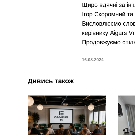
Щиро вдячні за іні
Ігор Скоромний та 
Висловлюємо слова
керівнику Aigars Vī
Продовжуємо спіль
16.08.2024
Дивись також