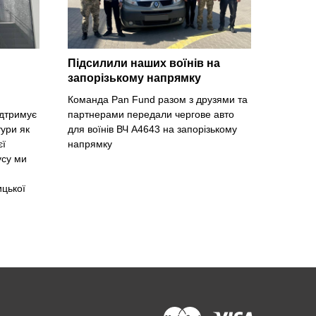
Підсилили наших воїнів на
запорізькому напрямку
Команда Pan Fund разом з друзями та
ідтримує
партнерами передали чергове авто
ури як
для воїнів ВЧ А4643 на запорізькому
єї
напрямку
усу ми
ицької