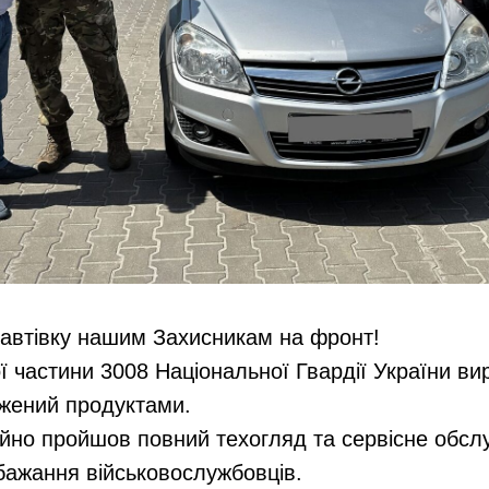
автівку нашим Захисникам на фронт!
ої частини 3008 Національної Гвардії України в
ажений продуктами.
ійно пройшов повний техогляд та сервісне обсл
бажання військовослужбовців.