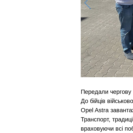
Передали чергову 
До бійців військов
Opel Astra завант
Транспорт, традиц
враховуючи всі по