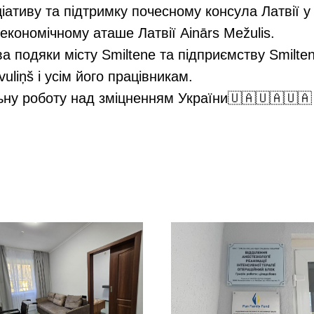
ціативу та підтримку почесному консула Латвії у 
економічному аташе Латвії Ainārs Mežulis.
 подяки місту Smiltene та підприємству Smilte
vuliņš і усім його працівникам.
ну роботу над зміцненням України🇺🇦🇺🇦🇺🇦