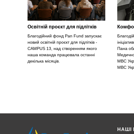
Освітній проєкт для підлітків
Комфор
Благодійний фонд Pan Fund запускає
Благоді
новий освітній проєкт для підлітків -
ініціати
CAMPUS 13, над створенням якого
Пана об
наша команда працювала останні
Медично
декілька місяців.
МВС Укр
МВС Укр
НАШІ 