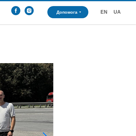
EN
UA
Допомога