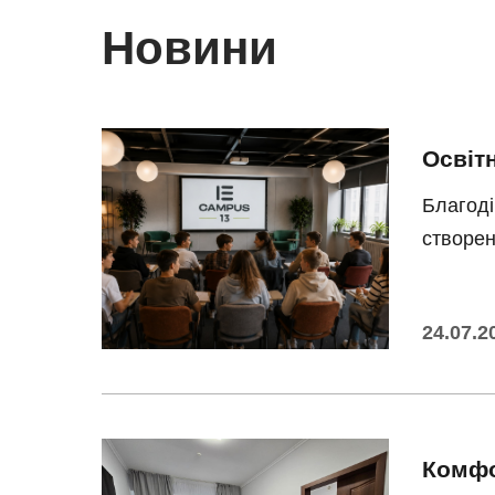
Новини
Освітн
Благоді
створен
24.07.2
Комфо