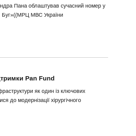
андра Пана облаштував сучасний номер у
й Буг»((МРЦ МВС України
ідтримки Pan Fund
фраструктури як один із ключових
ся до модернізації хірургічного