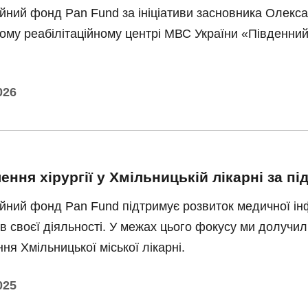
йний фонд Pan Fund за ініціативи засновника Олекс
му реабілітаційному центрі МВС України «Південни
026
ення хірургії у Хмільницькій лікарні за п
йний фонд Pan Fund підтримує розвиток медичної ін
в своєї діяльності. У межах цього фокусу ми долучили
ння Хмільницької міської лікарні.
025