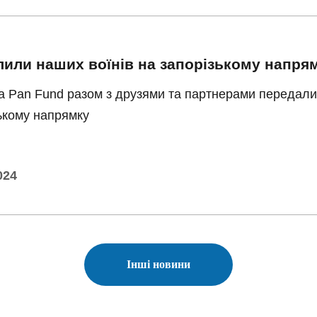
лили наших воїнів на запорізькому напря
 Pan Fund разом з друзями та партнерами передали 
ькому напрямку
024
Іншi новини