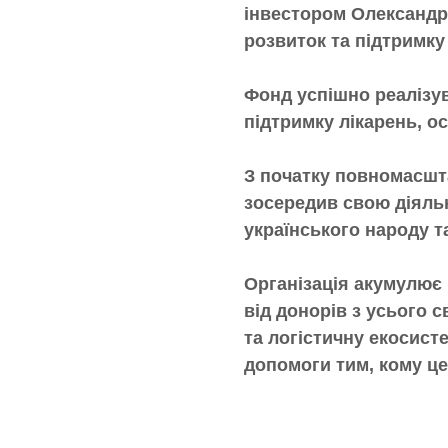
інвестором Олександр
розвиток та підтримку
Фонд успішно реалізув
підтримку лікарень, ос
З початку повномасшта
зосередив свою діяльн
українського народу та
Організація акумулює 
від донорів з усього 
та логістичну екосист
допомоги тим, кому це