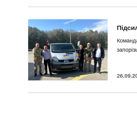
Підси
Команда
запоріз
26.09.2